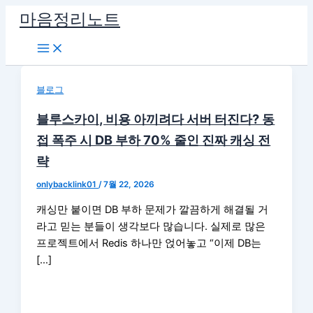
콘
마음정리노트
텐
츠
로
건
블로그
너
뛰
블루스카이, 비용 아끼려다 서버 터진다? 동
기
접 폭주 시 DB 부하 70% 줄인 진짜 캐싱 전
략
onlybacklink01
/
7월 22, 2026
캐싱만 붙이면 DB 부하 문제가 깔끔하게 해결될 거
라고 믿는 분들이 생각보다 많습니다. 실제로 많은
프로젝트에서 Redis 하나만 얹어놓고 “이제 DB는
[…]