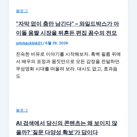
블로그
“자막 없이 춤만 남긴다” – 와일드박스가 아
이돌 움짤 시장을 뒤흔든 편집 꼼수의 전모
onlybacklink01
/
6월 29, 2026
친숙한 비유로 이야기를 시작해보자. 흑백 필름 위에
서 배우의 표정과 몸짓만으로 모든 감정을 전달하던
무성영화 시대를 떠올려 보라. 대사도 없고, 효과음
도
블로그
AI 검색에서 당신의 콘텐츠는 왜 보이지 않
을까? ‘질문 다양성 확보’가 답이다