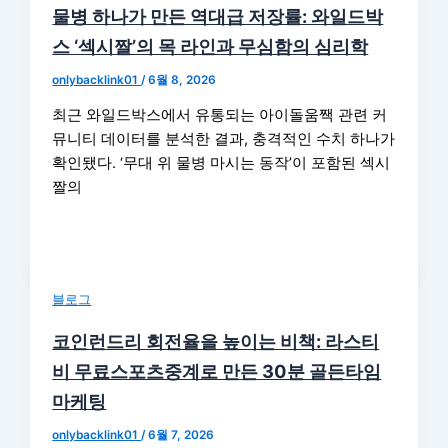
물병 하나가 만든 역대급 저장률: 와일드박
스 ‘섹시짤’의 목 라인과 무심함의 심리학
onlybacklink01
/
6월 8, 2026
최근 와일드박스에서 유통되는 아이돌움짹 관련 커
뮤니티 데이터를 분석한 결과, 충격적인 수치 하나가
확인됐다. ‘무대 위 물병 마시는 동작’이 포함된 섹시
짤의
블로그
코인런드리 회전율을 높이는 비책: 라스티
비 무료스포츠중계로 만든 30분 골든타임
마케팅
onlybacklink01
/
6월 7, 2026