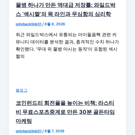
물병 하나가 만든 역대급 저장률: 와일드박
스 ‘섹시짤’의 목 라인과 무심함의 심리학
onlybacklink01
/
6월 8, 2026
최근 와일드박스에서 유통되는 아이돌움짹 관련 커
뮤니티 데이터를 분석한 결과, 충격적인 수치 하나가
확인됐다. ‘무대 위 물병 마시는 동작’이 포함된 섹시
짤의
블로그
코인런드리 회전율을 높이는 비책: 라스티
비 무료스포츠중계로 만든 30분 골든타임
마케팅
onlybacklink01
/
6월 7, 2026