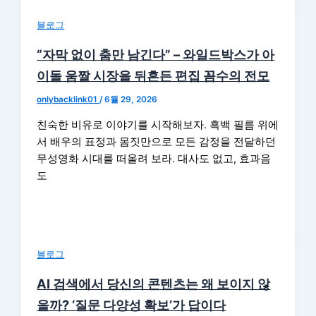
블로그
“자막 없이 춤만 남긴다” – 와일드박스가 아
이돌 움짤 시장을 뒤흔든 편집 꼼수의 전모
onlybacklink01
/
6월 29, 2026
친숙한 비유로 이야기를 시작해보자. 흑백 필름 위에
서 배우의 표정과 몸짓만으로 모든 감정을 전달하던
무성영화 시대를 떠올려 보라. 대사도 없고, 효과음
도
블로그
AI 검색에서 당신의 콘텐츠는 왜 보이지 않
을까? ‘질문 다양성 확보’가 답이다