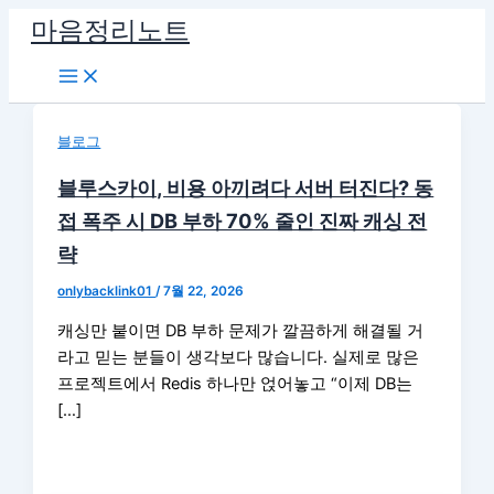
콘
마음정리노트
텐
츠
로
건
블로그
너
뛰
블루스카이, 비용 아끼려다 서버 터진다? 동
기
접 폭주 시 DB 부하 70% 줄인 진짜 캐싱 전
략
onlybacklink01
/
7월 22, 2026
캐싱만 붙이면 DB 부하 문제가 깔끔하게 해결될 거
라고 믿는 분들이 생각보다 많습니다. 실제로 많은
프로젝트에서 Redis 하나만 얹어놓고 “이제 DB는
[…]