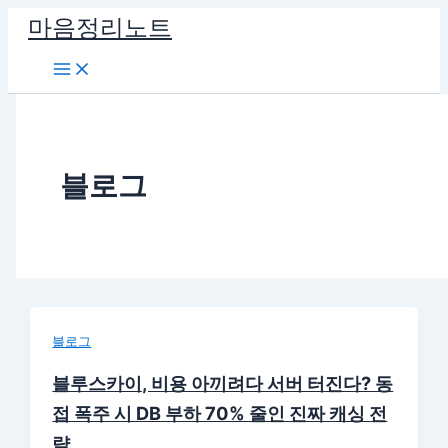
콘
마음정리노트
텐
츠
로
건
너
뛰
블로그
기
블로그
블루스카이, 비용 아끼려다 서버 터진다? 동
접 폭주 시 DB 부하 70% 줄인 진짜 캐싱 전
략