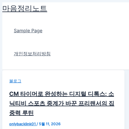
콘
마음정리노트
텐
츠
로
Sample Page
건
너
뛰
개인정보처리방침
기
블로그
CM 타이머로 완성하는 디지털 디톡스: 소
닉티비 스포츠 중계가 바꾼 프리랜서의 집
중력 루틴
onlybacklink01
/
5월 11, 2026