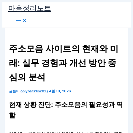
콘
마음정리노트
텐
츠
로
건
너
주소모음 사이트의 현재와 미
뛰
기
래: 실무 경험과 개선 방안 중
심의 분석
글쓴이
onlybacklink01
/
4월 10, 2026
현재 상황 진단: 주소모음의 필요성과 역
할